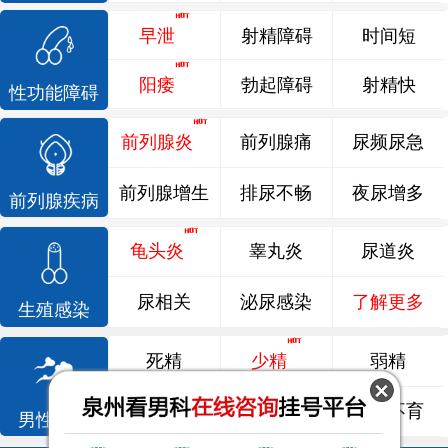
早泄
射精障碍
时间短
阳痿
勃起障碍
射精快
性功能障碍
前列腺炎
前列腺痛
尿频尿急
前列腺增生
排尿不畅
夜尿增多
前列腺疾病
龟头炎
睾丸炎
尿道炎
尿相关
泌尿感染
了解更多
生殖感染
死精
少精
弱精
精液异常
精子畸形
男性不育
男性不育