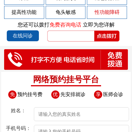
2026-08-03
前列腺疾病的危害有哪些呢
提高性功能
龟头敏感
性功能障碍
2026-08-03
年轻男性为什么容易患前列腺炎
您还可以拨打
免费咨询电话
立即为您详解
2026-08-03
男性是如何患上前列腺炎的
在线问诊
2026-08-03
男性为什么会患上前列腺炎
2026-07-27
什么是早泄是什么导致的
2026-07-27
习惯性早泄的三大原因
2026-07-27
撸管过度会导致早泄的原因
网络预约挂号平台
2026-07-27
如何通过心理辅导治疗早泄
免
预约挂号费
优
先安排就诊
享
医师会诊
2026-07-27
男性撸管早泄的危害有哪些
2026-07-21
男性哪个阶段会惹上阳痿
姓名：
2026-07-21
撸管造成的阳痿该怎么办
手机号码：
2026-07-21
男性阳痿带来的不良影响