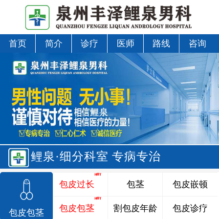
首页
简介
诊疗
医师
路线
咨询
鲤泉·细分科室 专病专治
包皮过长
包茎
包皮嵌顿
包皮包茎
割包皮年龄
包皮诊疗
包皮包茎